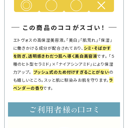
◎
◯
◯
×
この商品のココがスゴい！
エトヴォスの高保湿美容液。「美白」「肌荒れ」「保湿」
に働きかける成分が配合されており、
シミ・そばかす
を防ぎ、透明感きわだつ肌へ導く美白美容液
です。 「５
種のヒト型セラミド」×「ナイアシンアミド」により保湿
力アップ。
プッシュ式のため付けすぎることがない
の
も嬉しいところ。スッと肌に馴染みお肌を守ります。
ラ
ベンダーの香り
です。