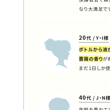
なり大満足で
20
代 / Y・I様
ボトルから液
薔薇の香り
が
まだ1日しか
40
代 / J・N
年齢を重ねて